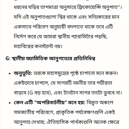
ধরনের ঘড়ির তাপমাত্রা অনুসারে ফ্রিকোয়েন্সি অনুপাত"।
যদি এই অনুপাতগুলো স্থির থাকে এবং সত্যিকারের মান
একসাথে পরিবেশ অনুযায়ী বদলাতে থাকে তবে এটি
নির্দেশ করে যে আমরা স্থানীয় প্যারামিটার পড়ছি,
মহাবিশ্বের কনস্ট্যান্ট নয়।
G: স্থানীয় জ্যামিতিক আনুগত্যের প্রতিনিধিত্ব
অনুভূতি:
ভরকে মহাসমুদ্রের পৃষ্ঠে চাপানো মনে করুন।
একইভাবে চাপলে, যে সাগরটি নমনীয় তার গভীরতা
বাড়বে (G বড় হবে), এবং টানটান সাগর ততটা ডুববে না।
কেন এটি "অপরিবর্তনীয়" মনে হয়:
বিস্তৃত অঞ্চলে
সমজাতীয় পরিবেশে, প্রাকৃতিক পর্যবেক্ষণগুলি একই
আনুগত্য দেখায়; ঐতিহাসিক পার্থক্যগুলি অনেক ক্ষেত্রে