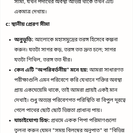
সীমা, যখন পদার্থের অবস্থা অভিন্ন থাকে তখন এটি
একমাত্র দেখায়।
c: স্থানীয় প্রেরণ সীমা
অনুভূতি:
আলোকে মহাসমুদ্রের তরঙ্গ হিসেবে কল্পনা
করুন। যতটা সাগর কড়, তরঙ্গ তত দ্রুত চলে; সাগর
যতটা শিথিল, তরঙ্গ তত ধীর।
কেন এটি "অপরিবর্তনীয়" মনে হয়:
আমরা সাধারণত
পরীক্ষাগুলি এমন পরিবেশে করি যেখানে শক্তির অবস্থা
প্রায় একঘেয়েমি থাকে, তাই আমরা প্রায়ই একই মান
দেখাই। শুধু অত্যন্ত পরিবেশগত পরিস্থিতি বা বিপুল দূরত্বে
গেলে পাথের ছোট ছোট ভিন্নতা প্রাধান্য পায়।
যাচাইযোগ্য চিহ্ন:
প্রথমে একক পিপা পরিমাণগুলো
তুলনা করুন যেমন "সময় বিলম্বের অনুপাত" বা "বিভিন্ন