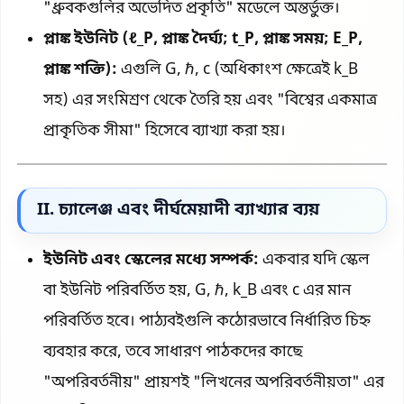
"ধ্রুবকগুলির অভেদিত প্রকৃতি" মডেলে অন্তর্ভুক্ত।
প্লাঙ্ক ইউনিট (ℓ_P, প্লাঙ্ক দৈর্ঘ্য; t_P, প্লাঙ্ক সময়; E_P,
প্লাঙ্ক শক্তি):
এগুলি G, ℏ, c (অধিকাংশ ক্ষেত্রেই k_B
সহ) এর সংমিশ্রণ থেকে তৈরি হয় এবং "বিশ্বের একমাত্র
প্রাকৃতিক সীমা" হিসেবে ব্যাখ্যা করা হয়।
II. চ্যালেঞ্জ এবং দীর্ঘমেয়াদী ব্যাখ্যার ব্যয়
ইউনিট এবং স্কেলের মধ্যে সম্পর্ক:
একবার যদি স্কেল
বা ইউনিট পরিবর্তিত হয়, G, ℏ, k_B এবং c এর মান
পরিবর্তিত হবে। পাঠ্যবইগুলি কঠোরভাবে নির্ধারিত চিহ্ন
ব্যবহার করে, তবে সাধারণ পাঠকদের কাছে
"অপরিবর্তনীয়" প্রায়শই "লিখনের অপরিবর্তনীয়তা" এর