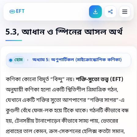
EFT
5.3, আধান ও স্পিনের আসল অর্থ
হোম
›
অধ্যায় 5: অণুপার্টিকল (মাইক্রোস্কোপিক কণিকা)
কণিকা কোনো বিমূর্ত “বিন্দু” নয়।
শক্তি-সুতো তত্ত্ব (EFT)
অনুযায়ী কণিকা হলো একটি স্থিতিশীল ত্রিমাত্রিক গঠন,
যেখানে একটি শক্তির সুতো আশপাশের “শক্তির সাগর”-এ
কুণ্ডলী বেঁধে ফেজ-লক হয়ে টিকে থাকে। গঠনটি কীভাবে বন্ধ
হয়, টেনসরীয় টানাপোড়েন কীভাবে সাম্য পায়, ভেতরের
প্রবাহের তাল কেমন, ক্রস-সেকশনের হেলিক্স কতটা সমান,