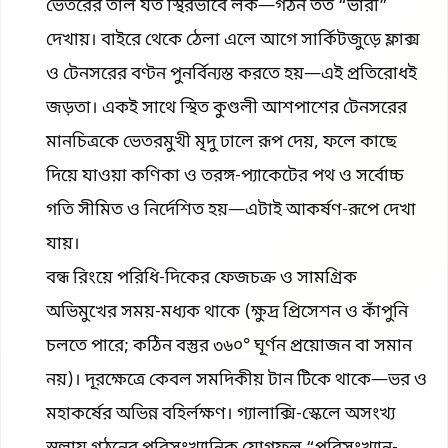
ভেতরের তাল যত স্থিরভাবে লক—গঠন তত “ভারী”
দেখায়। বাইরে থেকে ঠেলা এলে আগে সার্কিটজুড়ে ফ্লাক্স
ও টেনসরের বণ্টন পুনর্বিন্যস্ত করতে হয়—এই প্রতিরোধই
জড়তা। একই সাথে স্থিত কুণ্ডলী আশপাশের টেনসরের
মানচিত্রকে ভেতরমুখী মৃদু ঢালে রূপ দেয়, ফলে কাছে
দিয়ে যাওয়া কণিকা ও তরঙ্গ-প্যাকেটের পথ ও সর্বোচ্চ
গতি সীমিত ও নির্দেশিত হয়—এটাই আকর্ষণ-রূপে দেখা
যায়।
বন্ধ রিংয়ে পরিধি-দিকের ফেজচক্র ও সামগ্রিক
অভিমুখের সময়-মধ্যক থাকে (ক্ষুদ্র প্রিসেশন ও কাঁপুনি
চলতে পারে; কঠিন বস্তুর ৩৬০° ঘূর্ণন প্রয়োজন বা সমান
নয়)। দূরক্ষেত্রে কেবল সমদিকীয় টান টিকে থাকে—ভর ও
মহাকর্ষের অভিন্ন বহির্লক্ষণ। গ্যালাক্সি-স্কেলে অসংখ্য