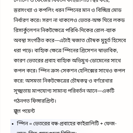
চলাচল ও ফেজের বিবর্তন কাইরালিটি স্থির করে;
স্তরসংখ্যা ও কপলিং ধরন স্পিনের মান ও বিচ্ছিন্ন মোড
নির্ধারণ করে। সরণ না থাকলেও ভেতর-অক্ষ ঘিরে লকড
রিসার্কুলেশন নিকটক্ষেত্রে পরিধি-দিকের রোল-ব্যাক
অবস্থা সংগঠিত করে—এটাই স্বজাত চৌম্বক মুহূর্ত হিসেবে
ধরা পড়ে। বাহ্যিক ক্ষেত্রে স্পিনের প্রিসেশন স্বাভাবিক,
কারণ ভেতরের প্রবাহ বাহ্যিক অভিমুখ-ডোমেনের সাথে
কপল করে। স্পিন ক্রস-সেকশন হেলিক্সের সাথেও কপল
করে: অসমতা নিকটক্ষেত্রের চৌম্বকত্ব ও বর্ণরেখার
সূক্ষ্মতায় মাপযোগ্য সামান্য পরিবর্তন আনে—একটি
গঠনগত ফিঙ্গারপ্রিন্ট।
মূল পয়েন্ট
স্পিন = ভেতরের বন্ধ-প্রবাহের কাইরালিটি + ফেজ-