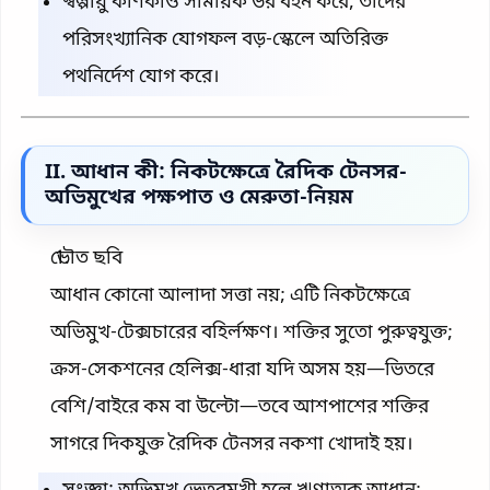
স্বল্পায়ু কণিকাও সাময়িক ভর বহন করে; তাদের
পরিসংখ্যানিক যোগফল বড়-স্কেলে অতিরিক্ত
পথনির্দেশ যোগ করে।
II. আধান কী: নিকটক্ষেত্রে রৈদিক টেনসর-
অভিমুখের পক্ষপাত ও মেরুতা-নিয়ম
ভৌত ছবি
আধান কোনো আলাদা সত্তা নয়; এটি নিকটক্ষেত্রে
অভিমুখ-টেক্সচারের বহির্লক্ষণ। শক্তির সুতো পুরুত্বযুক্ত;
ক্রস-সেকশনের হেলিক্স-ধারা যদি অসম হয়—ভিতরে
বেশি/বাইরে কম বা উল্টো—তবে আশপাশের শক্তির
সাগরে দিকযুক্ত রৈদিক টেনসর নকশা খোদাই হয়।