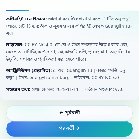
কপিরাইট ও লাইসেন্স:
আলাদা করে উল্লেখ না থাকলে, “শক্তি তন্তু তত্ত্ব”
(পাঠ্য, চার্ট, চিত্র, প্রতীক ও সূত্রসহ)-এর কপিরাইট লেখক Guanglin Tu-
এর।
লাইসেন্স:
CC BY‑NC 4.0। লেখক ও উৎস স্পষ্টভাবে উল্লেখ করে এবং
কেবল অ-বাণিজ্যিক উদ্দেশ্যে এই কাজটি কপি, পুনঃপ্রকাশ, অংশবিশেষ
উদ্ধৃতি, রূপান্তর ও পুনর্বিতরণ করা যেতে পারে।
অ্যাট্রিবিউশন (প্রস্তাবিত):
লেখক: Guanglin Tu｜কাজ: “শক্তি তন্তু
তত্ত্ব”｜উৎস: energyfilament.org｜লাইসেন্স: CC BY‑NC 4.0
সংস্করণ তথ্য:
প্রথম প্রকাশ: 2025-11-11 ｜ বর্তমান সংস্করণ: v7.0
← পূর্ববর্তী
পরবর্তী →