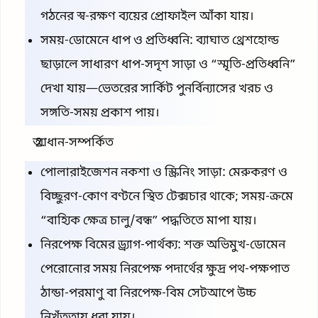
গঠনের স্ব-রক্ষণ ব্যয়ের প্রোফাইল আঁকা যায়।
সময়-ডোমেনে ধাপ ও প্রতিধ্বনি: ব্যাঘাত থ্রেশহোল্ড
ছাড়ালে সাধারণ ধাপ-সদৃশ সাড়া ও “স্মৃতি-প্রতিধ্বনি”
দেখা যায়—ভেতরের সার্কিট পুনর্বিন্যাসের খরচ ও
সঙ্গতি-সময় প্রকাশ পায়।
আধান-সম্পর্কিত
পোলারাইজেশন নকশা ও স্ক্রিনিং সাড়া: মেরুকরণ ও
বিচ্ছুরণ-কোণ বণ্টনে স্থিত টেক্সচার থাকে; সময়-ক্রমে
“বাহ্যিক ক্ষেত্র চালু/বন্ধ” পদ্ধতিতে মাপা যায়।
নিরপেক্ষ বিমের ড্র্যাগ-পার্থক্য: শক্ত অভিমুখ-ডোমেন
পেরোনোর সময় নিরপেক্ষ পদার্থের ক্ষুদ্র পথ-পক্ষপাত
ঠান্ডা-পরমাণু বা নিরপেক্ষ-বিম সেটআপে উচ্চ
নিখুঁততায় ধরা যায়।