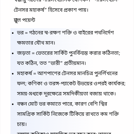
স্বল্পায়ু গঠনের পরিসংখ্যানিক যোগফল “পরিসংখ্যান-
টেনসর মহাকর্ষ” হিসেবে প্রকাশ পায়।
মূল পয়েন্ট
ভর = গঠনের স্ব-রক্ষণ শক্তি ও বাইরের পথনির্দেশ
ক্ষমতার যৌথ মান।
জড়তা = ভেতরের সার্কিট পুনর্বিন্যস্ত করার কঠিনতা;
যত কঠিন, তত “ভারী” প্রতীয়মান।
মহাকর্ষ = আশপাশের টেনসর মানচিত্র পুনর্লিখনের
ফল; কণিকা ও তরঙ্গ-প্যাকেট উভয়ের ওপরই কার্যকর;
সময়-মধ্যকে দূরক্ষেত্রে সমদিকীয়তা বজায় থাকে।
বন্ধন মোট ভর কমাতে পারে, কারণ বেশি স্থির
সামগ্রিক সার্কিট নিজেকে টিকিয়ে রাখতে কম শক্তি
চায়।