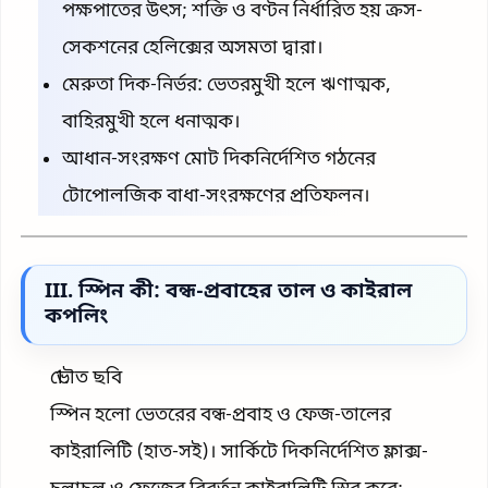
পক্ষপাতের উৎস; শক্তি ও বণ্টন নির্ধারিত হয় ক্রস-
সেকশনের হেলিক্সের অসমতা দ্বারা।
মেরুতা দিক-নির্ভর: ভেতরমুখী হলে ঋণাত্মক,
বাহিরমুখী হলে ধনাত্মক।
আধান-সংরক্ষণ মোট দিকনির্দেশিত গঠনের
টোপোলজিক বাধা-সংরক্ষণের প্রতিফলন।
III. স্পিন কী: বন্ধ-প্রবাহের তাল ও কাইরাল
কপলিং
ভৌত ছবি
স্পিন হলো ভেতরের বন্ধ-প্রবাহ ও ফেজ-তালের
কাইরালিটি (হাত-সই)। সার্কিটে দিকনির্দেশিত ফ্লাক্স-