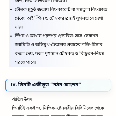
তাল; স্থিত মোডগুলো বিচ্ছিন্ন।
চৌম্বক মুহূর্ত জন্মায় রিং-কারেন্ট বা সমতুল্য রিং-ফ্লাক্স
থেকে; তাই স্পিন ও চৌম্বকত্ব প্রায়ই যুগলভাবে দেখা
যায়।
স্পিন ও আধান পরস্পর-প্রভাবিত: ক্রস-সেকশন
জ্যামিতি ও অভিমুখ-টেক্সচার প্রবাহের শক্তি-হিসাব
বদলে দেয়, ফলে দৃশ্যমান চৌম্বকত্ব ও বিচ্ছুরণ-নিয়ম
সরতে পারে।
IV. তিনটি একীভূত “গঠন-ফাংশন”
অভিন্ন উৎস
তিনটিই একই জ্যামিতিক–টেনসরীয় বিধিনিষেধ থেকে