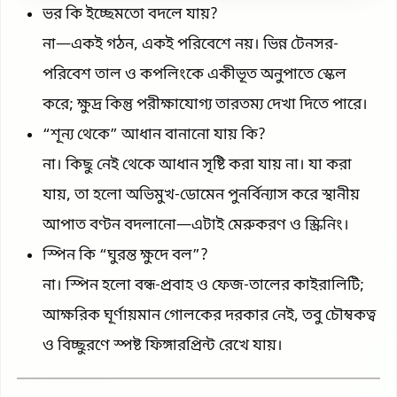
ভর কি ইচ্ছেমতো বদলে যায়?
না—একই গঠন, একই পরিবেশে নয়। ভিন্ন টেনসর-
পরিবেশ তাল ও কপলিংকে একীভূত অনুপাতে স্কেল
করে; ক্ষুদ্র কিন্তু পরীক্ষাযোগ্য তারতম্য দেখা দিতে পারে।
“শূন্য থেকে” আধান বানানো যায় কি?
না। কিছু নেই থেকে আধান সৃষ্টি করা যায় না। যা করা
যায়, তা হলো অভিমুখ-ডোমেন পুনর্বিন্যাস করে স্থানীয়
আপাত বণ্টন বদলানো—এটাই মেরুকরণ ও স্ক্রিনিং।
স্পিন কি “ঘুরন্ত ক্ষুদে বল”?
না। স্পিন হলো বন্ধ-প্রবাহ ও ফেজ-তালের কাইরালিটি;
আক্ষরিক ঘূর্ণায়মান গোলকের দরকার নেই, তবু চৌম্বকত্ব
ও বিচ্ছুরণে স্পষ্ট ফিঙ্গারপ্রিন্ট রেখে যায়।