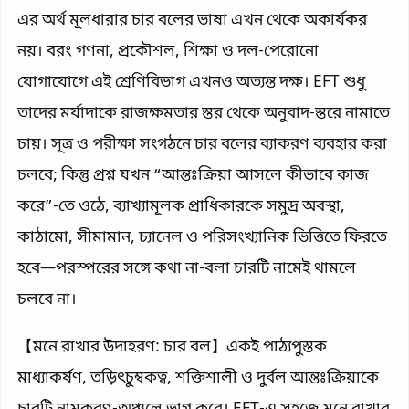
এর অর্থ মূলধারার চার বলের ভাষা এখন থেকে অকার্যকর
নয়। বরং গণনা, প্রকৌশল, শিক্ষা ও দল-পেরোনো
যোগাযোগে এই শ্রেণিবিভাগ এখনও অত্যন্ত দক্ষ। EFT শুধু
তাদের মর্যাদাকে রাজক্ষমতার স্তর থেকে অনুবাদ-স্তরে নামাতে
চায়। সূত্র ও পরীক্ষা সংগঠনে চার বলের ব্যাকরণ ব্যবহার করা
চলবে; কিন্তু প্রশ্ন যখন “আন্তঃক্রিয়া আসলে কীভাবে কাজ
করে”-তে ওঠে, ব্যাখ্যামূলক প্রাধিকারকে সমুদ্র অবস্থা,
কাঠামো, সীমামান, চ্যানেল ও পরিসংখ্যানিক ভিত্তিতে ফিরতে
হবে—পরস্পরের সঙ্গে কথা না-বলা চারটি নামেই থামলে
চলবে না।
【মনে রাখার উদাহরণ: চার বল】একই পাঠ্যপুস্তক
মাধ্যাকর্ষণ, তড়িৎচুম্বকত্ব, শক্তিশালী ও দুর্বল আন্তঃক্রিয়াকে