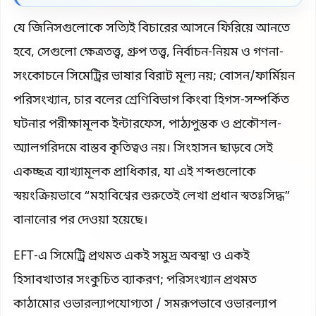
যে জিনিসগুলোকে সত্যিই বিচারের আসনে ফিরিয়ে আনতে
হবে, সেগুলো ক্ষেত্রতত্ত্ব, গ্রুপ তত্ত্ব, নির্বাচন-নিয়ম ও গণনা-
সংকোচনে সিমেট্রির ভাষার বিরাট মূল্য নয়; বোসন/ফার্মিয়ন
পরিসংখ্যান, চার বলের শ্রেণিবিভাগ কিংবা হিগস-সম্পর্কিত
ঘটনার পরীক্ষামূলক ইন্টারফেস, পাঠ্যপুস্তক ও প্রকৌশল-
অ্যালগরিদমে বাস্তব কৃতিত্বও নয়। সিংহাসন ছাড়বে সেই
একচ্ছত্র ব্যাখ্যামূলক প্রাধিকার, যা এই শব্দগুলোকে
স্বয়ংক্রিয়ভাবে “মহাবিশ্বের শুরুতেই লেখা প্রধান স্বতঃসিদ্ধ”
বানানোর পর দেওয়া হয়েছে।
EFT-এ সিমেট্রি প্রথমত একই সমুদ্র অবস্থা ও একই
হিসাবখাতার সংকুচিত ব্যাকরণ; পরিসংখ্যান প্রথমত
কাঠামোর ওভারল্যাপযোগ্যতা / সমরূপভাবে ওভারল্যাপ