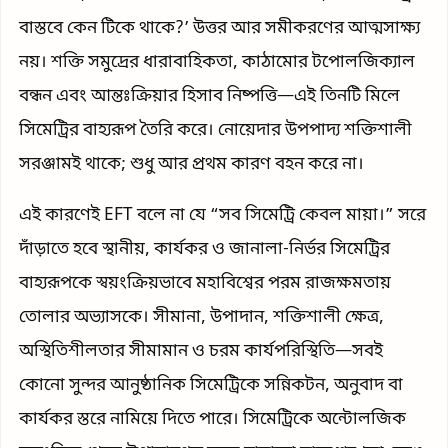
বাস্তবে কেন টিকে থাকে?’ উত্তর আর সমীকরণের আত্মসাক্ষ্য
নয়। শক্তি সমুদ্রের ধারাবাহিকতা, কাঠামোর টপোলজিক্যাল
বন্ধন এবং আন্তঃক্রিয়ার হিসাব নিষ্পত্তি—এই তিনটি মিলে
সিমেট্রির বাহ্যরূপ তৈরি করে। নোয়েদার উপপাদ্য শক্তিশালী
সরঞ্জামই থাকে; শুধু আর প্রথম কারণ বহন করে না।
এই কারণেই EFT বলে না যে “সব সিমেট্রি কেবল মায়া।” সরে
দাঁড়াতে হবে স্থানীয়, কার্যকর ও জানালা-নির্ভর সিমেট্রির
বাহ্যরূপকে স্বয়ংক্রিয়ভাবে মহাবিশ্বের পরম রাজক্ষমতায়
তোলার অভ্যাসকে। সীমানা, উপাদান, শক্তিশালী ক্ষেত্র,
অস্থিতিশীলতার সীমামান ও চরম কার্যপরিস্থিতি—সবই
কোনো সুন্দর আনুষ্ঠানিক সিমেট্রিকে সন্নিকটন, অনুবাদ বা
কার্যকর স্তরে নামিয়ে দিতে পারে। সিমেট্রিকে অন্টোলজিক