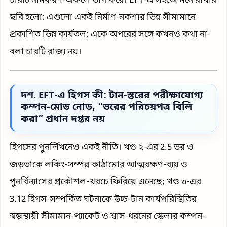
চারটি নামকরণ-অঞ্চলে ভাগ করে। EFT-এ সহজে মনে রাখার
ছবি হলো: এগুলো একই নির্মাণ-নকশার ভিন্ন সীমামানে
প্রকাশিত ভিন্ন কার্যতল; একে অপরের সঙ্গে কখনও কথা না-
বলা চারটি রাজ্য নয়।
দশ. EFT-এ হিগস কী: টান-স্তরের পরীক্ষাযোগ্য
কম্পন-মোড নোড, “ভরের পরিচয়পত্র বিলি
করা” প্রধান দপ্তর নয়
হিগসের পুনর্লিখনেও একই নীতি। খণ্ড ২-এর 2.5 ভর ও
জড়তাকে লকিং-সম্পন্ন কাঠামোর আত্মরক্ষণ-ব্যয় ও
পুনর্বিন্যাসের প্রকৌশল-খরচে ফিরিয়ে এনেছে; খণ্ড ৩-এর
3.12 হিগস-সম্পর্কিত ঘটনাকে উচ্চ-টান কার্যপরিস্থিতির
স্বল্পস্থায়ী সীমামান-প্যাকেট ও শ্বাস-ধরনের স্কেলার কম্পন-