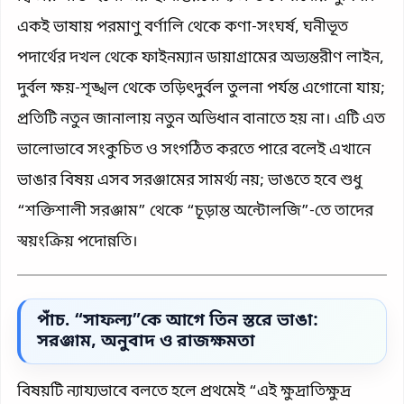
একই ভাষায় পরমাণু বর্ণালি থেকে কণা-সংঘর্ষ, ঘনীভূত
পদার্থের দখল থেকে ফাইনম্যান ডায়াগ্রামের অভ্যন্তরীণ লাইন,
দুর্বল ক্ষয়-শৃঙ্খল থেকে তড়িৎদুর্বল তুলনা পর্যন্ত এগোনো যায়;
প্রতিটি নতুন জানালায় নতুন অভিধান বানাতে হয় না। এটি এত
ভালোভাবে সংকুচিত ও সংগঠিত করতে পারে বলেই এখানে
ভাঙার বিষয় এসব সরঞ্জামের সামর্থ্য নয়; ভাঙতে হবে শুধু
“শক্তিশালী সরঞ্জাম” থেকে “চূড়ান্ত অন্টোলজি”-তে তাদের
স্বয়ংক্রিয় পদোন্নতি।
পাঁচ. “সাফল্য”কে আগে তিন স্তরে ভাঙা:
সরঞ্জাম, অনুবাদ ও রাজক্ষমতা
বিষয়টি ন্যায্যভাবে বলতে হলে প্রথমেই “এই ক্ষুদ্রাতিক্ষুদ্র