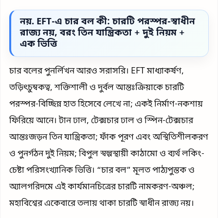
নয়. EFT-এ চার বল কী: চারটি পরস্পর-স্বাধীন
রাজ্য নয়, বরং তিন যান্ত্রিকতা + দুই নিয়ম +
এক ভিত্তি
চার বলের পুনর্লিখন আরও সরাসরি। EFT মাধ্যাকর্ষণ,
তড়িৎচুম্বকত্ব, শক্তিশালী ও দুর্বল আন্তঃক্রিয়াকে চারটি
পরস্পর-বিচ্ছিন্ন হাত হিসেবে লেখে না; একই নির্মাণ-নকশায়
ফিরিয়ে আনে। টান ঢাল, টেক্সচার ঢাল ও স্পিন-টেক্সচার
আন্তঃজড়ন তিন যান্ত্রিকতা; ফাঁক পূরণ এবং অস্থিতিশীলকরণ
ও পুনর্গঠন দুই নিয়ম; বিপুল স্বল্পস্থায়ী কাঠামো ও ব্যর্থ লকিং-
চেষ্টা পরিসংখ্যানিক ভিত্তি। “চার বল” মূলত পাঠ্যপুস্তক ও
অ্যালগরিদমে এই কার্যমানচিত্রের চারটি নামকরণ-অঞ্চল;
মহাবিশ্বের একেবারে তলায় থাকা চারটি স্বাধীন রাজ্য নয়।