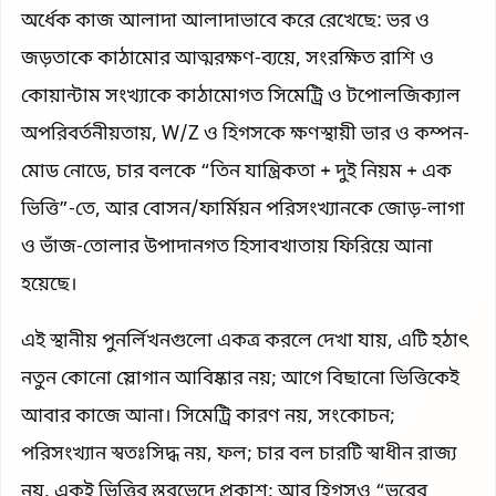
অর্ধেক কাজ আলাদা আলাদাভাবে করে রেখেছে: ভর ও
জড়তাকে কাঠামোর আত্মরক্ষণ-ব্যয়ে, সংরক্ষিত রাশি ও
কোয়ান্টাম সংখ্যাকে কাঠামোগত সিমেট্রি ও টপোলজিক্যাল
অপরিবর্তনীয়তায়, W/Z ও হিগসকে ক্ষণস্থায়ী ভার ও কম্পন-
মোড নোডে, চার বলকে “তিন যান্ত্রিকতা + দুই নিয়ম + এক
ভিত্তি”-তে, আর বোসন/ফার্মিয়ন পরিসংখ্যানকে জোড়-লাগা
ও ভাঁজ-তোলার উপাদানগত হিসাবখাতায় ফিরিয়ে আনা
হয়েছে।
এই স্থানীয় পুনর্লিখনগুলো একত্র করলে দেখা যায়, এটি হঠাৎ
নতুন কোনো স্লোগান আবিষ্কার নয়; আগে বিছানো ভিত্তিকেই
আবার কাজে আনা। সিমেট্রি কারণ নয়, সংকোচন;
পরিসংখ্যান স্বতঃসিদ্ধ নয়, ফল; চার বল চারটি স্বাধীন রাজ্য
নয়, একই ভিত্তির স্তরভেদে প্রকাশ; আর হিগসও “ভরের