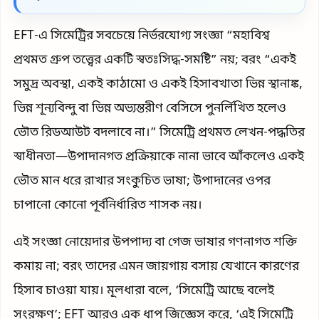
EFT-এ সিমেট্রির সবচেয়ে নির্ভরযোগ্য সংজ্ঞা “মহাবিশ্ব
প্রথমত গ্রুপ তত্ত্বের একটি স্বতঃসিদ্ধ-সমষ্টি” নয়; বরং “একই
সমুদ্র অবস্থা, একই কাঠামো ও একই হিসাবখাতা ভিন্ন স্থানাঙ্ক,
ভিন্ন শূন্যবিন্দু বা ভিন্ন অভ্যন্তরীণ বেসিসে পুনর্লিখিত হলেও
ভৌত রিডআউট বদলাবে না।” সিমেট্রি প্রথমত লেখন-পদ্ধতির
স্বাধীনতা—উপাদানগত প্রক্রিয়াকে নানা ভাবে আঁকলেও একই
ভৌত মান ধরে রাখার সংকুচিত ভাষা; উপাদানের ওপর
চাপানো কোনো পূর্বনির্ধারিত শাসক নয়।
এই সংজ্ঞা নোয়েদার উপপাদ্য বা গেজ ভাষার গণনাগত শক্তি
কমায় না; বরং তাদের এমন জায়গায় বসায় যেখানে কারণের
হিসাব চাওয়া যায়। মূলধারা বলে, ‘সিমেট্রি আছে বলেই
সংরক্ষণ’; EFT আরও এক ধাপ জিজ্ঞেস করে, ‘এই সিমেট্রি