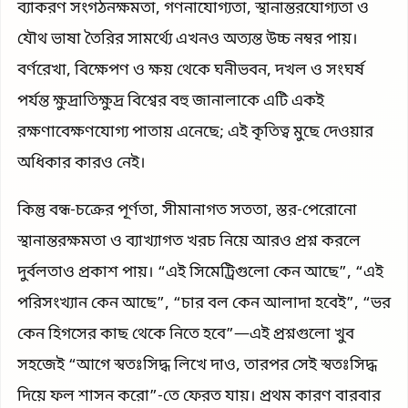
ব্যাকরণ সংগঠনক্ষমতা, গণনাযোগ্যতা, স্থানান্তরযোগ্যতা ও
যৌথ ভাষা তৈরির সামর্থ্যে এখনও অত্যন্ত উচ্চ নম্বর পায়।
বর্ণরেখা, বিক্ষেপণ ও ক্ষয় থেকে ঘনীভবন, দখল ও সংঘর্ষ
পর্যন্ত ক্ষুদ্রাতিক্ষুদ্র বিশ্বের বহু জানালাকে এটি একই
রক্ষণাবেক্ষণযোগ্য পাতায় এনেছে; এই কৃতিত্ব মুছে দেওয়ার
অধিকার কারও নেই।
কিন্তু বন্ধ-চক্রের পূর্ণতা, সীমানাগত সততা, স্তর-পেরোনো
স্থানান্তরক্ষমতা ও ব্যাখ্যাগত খরচ নিয়ে আরও প্রশ্ন করলে
দুর্বলতাও প্রকাশ পায়। “এই সিমেট্রিগুলো কেন আছে”, “এই
পরিসংখ্যান কেন আছে”, “চার বল কেন আলাদা হবেই”, “ভর
কেন হিগসের কাছ থেকে নিতে হবে”—এই প্রশ্নগুলো খুব
সহজেই “আগে স্বতঃসিদ্ধ লিখে দাও, তারপর সেই স্বতঃসিদ্ধ
দিয়ে ফল শাসন করো”-তে ফেরত যায়। প্রথম কারণ বারবার