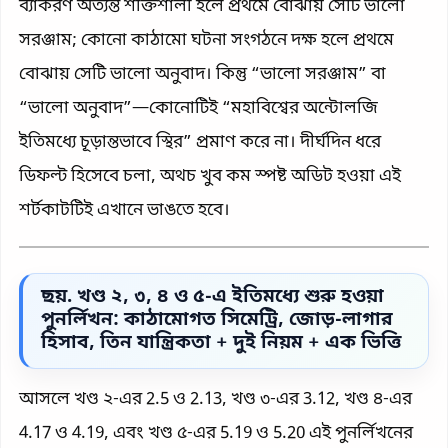
ব্যাকরণ অত্যন্ত শক্তিশালী হলে প্রথমে বোঝায় সেটি ভালো
সরঞ্জাম; কোনো কাঠামো ঘটনা সংগঠনে দক্ষ হলে প্রথমে
বোঝায় সেটি ভালো অনুবাদ। কিন্তু “ভালো সরঞ্জাম” বা
“ভালো অনুবাদ”—কোনোটিই “মহাবিশ্বের অন্টোলজি
ইতিমধ্যে চূড়ান্তভাবে স্থির” প্রমাণ করে না। দীর্ঘদিন ধরে
ডিফল্ট হিসেবে চলা, অথচ খুব কম স্পষ্ট অডিট হওয়া এই
শর্টকাটটিই এখানে ভাঙতে হবে।
ছয়. খণ্ড ২, ৩, ৪ ও ৫-এ ইতিমধ্যে শুরু হওয়া
পুনর্লিখন: কাঠামোগত সিমেট্রি, জোড়-লাগার
হিসাব, তিন যান্ত্রিকতা + দুই নিয়ম + এক ভিত্তি
আসলে খণ্ড ২-এর 2.5 ও 2.13, খণ্ড ৩-এর 3.12, খণ্ড ৪-এর
4.17 ও 4.19, এবং খণ্ড ৫-এর 5.19 ও 5.20 এই পুনর্লিখনের