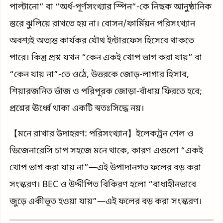
পাল্টানো” বা “অর্ধ-পূর্ণসংখ্যার স্পিন”-কে নিছক আনুষ্ঠানিক
স্তরে ঝুলিয়ে রাখতে হয় না। বোসন/ফার্মিয়ন পরিসংখ্যান
অবশ্যই অত্যন্ত কার্যকর যৌথ ইন্টারফেস হিসেবে থাকতে
পারে। কিন্তু প্রশ্ন যখন “কেন একই খোপ ভাগ করা যায়” বা
“কেন যায় না”-তে ওঠে, উত্তরকে জোড়-লাগার হিসাব,
শিয়ারজনিত ভাঁজ ও পরিপূরক জোড়া-বাঁধায় ফিরতে হবে;
প্রশ্নের ঊর্ধ্বে থাকা একটি স্বতঃসিদ্ধে নয়।
【মনে রাখার উদাহরণ: পরিসংখ্যান】ইলেকট্রন শেল ও
ডিজেনারেসি চাপ সহজে মনে থাকে, কারণ এগুলো “একই
খোপ ভাগ করা যায় না”—এই উপাদানগত ফলের বড় করা
সংস্করণ। BEC ও উদ্দীপিত বিকিরণ হলো “বাধাহীনভাবে
জুড়ে একীভূত হওয়া যায়”—এই ফলের বড় করা সংস্করণ।