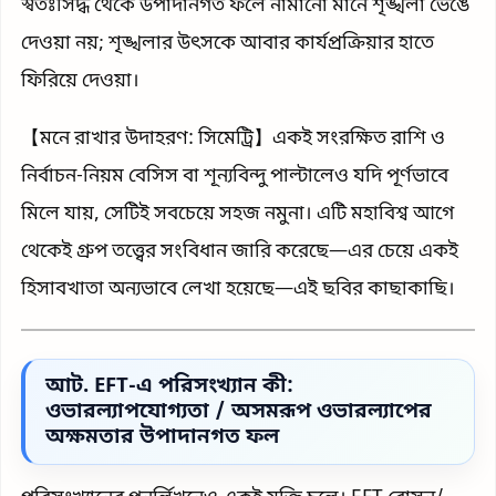
স্বতঃসিদ্ধ থেকে উপাদানগত ফলে নামানো মানে শৃঙ্খলা ভেঙে
দেওয়া নয়; শৃঙ্খলার উৎসকে আবার কার্যপ্রক্রিয়ার হাতে
ফিরিয়ে দেওয়া।
【মনে রাখার উদাহরণ: সিমেট্রি】একই সংরক্ষিত রাশি ও
নির্বাচন-নিয়ম বেসিস বা শূন্যবিন্দু পাল্টালেও যদি পূর্ণভাবে
মিলে যায়, সেটিই সবচেয়ে সহজ নমুনা। এটি মহাবিশ্ব আগে
থেকেই গ্রুপ তত্ত্বের সংবিধান জারি করেছে—এর চেয়ে একই
হিসাবখাতা অন্যভাবে লেখা হয়েছে—এই ছবির কাছাকাছি।
আট. EFT-এ পরিসংখ্যান কী:
ওভারল্যাপযোগ্যতা / অসমরূপ ওভারল্যাপের
অক্ষমতার উপাদানগত ফল