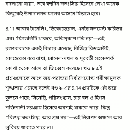
বদলানো যায়”, তবে বহুদিন স্বতঃসিদ্ধ হিসেবে লেখা অনেক
কিছুকেই উপাদানগত ফলের আসনে ফিরতে হবে।
8.11 আবার টানেলিং, ডিকোহেরেন্স, এনট্যাঙ্গলমেন্ট করিডর
এবং ‘ফিডেলিটি থাকবে, অতিপ্রকাশগতি নয়’—এই
রক্ষাকবচকে একই বিচারে এনেছে; বিচ্ছিন্ন রিডআউট,
কোহেরেন্স ধরে রাখা, চ্যানেল-দখল ও দূরবর্তী সহসম্পর্ক
কোথা থেকে আসে তা জিজ্ঞেস করেছে। খণ্ড ৮ এই
প্রশ্নগুলোকে আগে জয়-পরাজয় নির্ধারণযোগ্য পরীক্ষামূলক
শৃঙ্খলায় এনেছে বলেই খণ্ড ৯-এর 9.14 প্রশ্নটিকে এই স্তরে
তুলতে পারে: সিমেট্রি, পরিসংখ্যান, চার বল ও হিগস
শক্তিশালী সরঞ্জাম হিসেবে অবশ্যই থাকতে পারে, কিন্তু
“বিশুদ্ধ স্বতঃসিদ্ধ, আর প্রশ্ন নয়”—এই নিরাপদ অঞ্চলে আর
লুকিয়ে থাকতে পারে না।