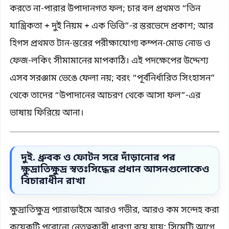
করতে না-পারার উপাদানগত ফল; চার বল প্রথমত “তিন
যান্ত্রিকতা + দুই নিয়ম + এক ভিত্তি”-র স্তরভেদে প্রকাশ; আর
হিগস প্রথমত টান-স্তরের পরীক্ষাযোগ্য কম্পন-মোড নোড ও
ফেজ-লকিং সীমামানের মাপকাঠি। এই পদক্ষেপের উদ্দেশ্য
এসব সরঞ্জাম ভেঙে ফেলা নয়; বরং “পূর্বনির্ধারিত সিংহাসন”
থেকে তাদের “উপাদানের আচরণ থেকে আসা ফল”-এর
ভাষায় ফিরিয়ে আনা।
দুই. ধ্রুবক ও ফোটন সরে দাঁড়ানোর পর
ক্ষুদ্রাতিক্ষুদ্র স্বতঃসিদ্ধের প্রধান আসনগুলোকেও
বিচারাধীন রাখা
ক্ষুদ্রাতিক্ষুদ্র প্যারাডাইমে আরও গভীর, আরও কম সন্দেহ করা
কয়েকটি পুরোনো নেতৃত্বকারী ধারণা রয়ে যায়: সিমেট্রি আগে