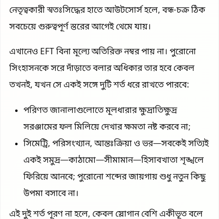
নেতৃত্বকারী স্বতঃসিদ্ধের হাতে আউটসোর্স হলে, বন্ধ-চক্র ঠিক
সবচেয়ে গুরুত্বপূর্ণ স্তরের আগেই থেমে যায়।
এখানেও EFT বিনা মূল্যে অতিরিক্ত নম্বর পায় না। পুরোনো
সিংহাসনকে সরে দাঁড়াতে বলার অধিকার তার হবে কেবল
তখনই, যখন সে একই সঙ্গে দুটি শর্ত ধরে রাখতে পারবে:
পরিণত জানালাগুলোতে মূলধারার ক্ষুদ্রাতিক্ষুদ্র
সরঞ্জামের ফল মিলিয়ে দেখার ক্ষমতা নষ্ট করবে না;
সিমেট্রি, পরিসংখ্যান, আন্তঃক্রিয়া ও ভর—সবকেই সত্যিই
একই সমুদ্র—কাঠামো—সীমামান—হিসাবখাতা শৃঙ্খলে
ফিরিয়ে আনবে; পুরোনো শব্দের জায়গায় শুধু নতুন কিছু
উপমা বসাবে না।
এই দুই শর্ত পূরণ না হলে, কেবল স্লোগান বেশি একীভূত বলে