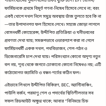
পরিসংখ্যানের পুনর্লিখনেও একই যুক্তি চলে। EFT বোসন/
ফার্মিয়নকে প্রথমে বিমূর্ত গণনা-নিষেধ হিসেবে লেখে না; বরং
একই খোপে দখল নিলে সমুদ্র অবস্থায় ভাঁজ তুলতে হবে কি না
—তার উপাদানগত ফল হিসেবে লেখে। সহজে জোড়া লাগলে
বোসনধর্মী কোহেরেন্স, উদ্দীপিত প্রতিক্রিয়া ও ঘনীভবনের
প্রবণতা দেখা যায়; সমরূপভাবে ওভারল্যাপ করা না গেলে
ফার্মিয়নধর্মী একক দখল, পথবিভাজন, শেল-গঠন ও
ডিজেনারেসি চাপ দেখা যায়। পরিসংখ্যান কোনো অদৃশ্য নতুন
বল নয়, শূন্য থেকে জগতে ঢোকানো কোনো নিষেধও নয়; এটি
কাঠামোগত জ্যামিতি ও বন্ধন-শর্তের কঠিন ফল।
এইভাবে লিখলে উদ্দীপিত বিকিরণ, BEC, অ্যান্টিবাঞ্চিং,
পাউলি বর্জন, পরমাণু শেল ও পদার্থের স্থিতিশীলতার সব
সফল রিডআউট অক্ষুণ্ণ থাকে; আবার “বিনিময়ে চিহ্ন