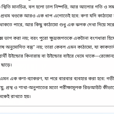
দ্র-স্থিতি মানচিত্র, বল হলো ঢাল নিষ্পত্তি, আর আলোর গতি ও সময
 প্রথম খণ্ডকে আরও এক ধাপ এগোতেই হবে: কণা যদি কাঠামো
ে থাকতে পারে, আর কিছু কাঠামো শুধু এক ঝলক দেখা দিয়ে সরে
ক্সে ভাগ করা নয়; বরং পুরো ক্ষুদ্রজগতকে একটানা বংশধারা হি
েষ অনুমোদিত বস্তু” নয়; তারা কেবল এমন কাঠামো, যা কাকতা
 উইন্ডোর কিনারায় বা উইন্ডোর বাইরে থেমে থাকে—রেজোন্যান্স, অন্তর্
 ছাড়ে।
এমন এক কণা-ব্যাকরণ, যা পরে বারবার ব্যবহার করা হবে: গভী
আয়ু, প্রস্থ ও শাখা-অনুপাতের মতো পরীক্ষামূলক রিডআউট কীভাবে
 মঞ্চেই রাখতে হয়।