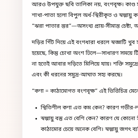
আরও উপযুক্ত ছবি তালিকা নয়, বংশবৃক্ষ। কাণ্ড 
শাখা-পাতা হলো বিপুল অর্ধ-স্থিরীকৃত ও স্বল্পায
“ঝরা পাতার স্তর”—অসংখ্য প্রায়-সীমান্ত চেষ্টা, অন্
দড়ির গিঁট দিয়ে এই বংশধারা ধরলে স্বজ্ঞাটি খু
হয়েছে, কিন্তু চোখা অংশ ঢিলে—সাধারণ সময়ে টি
না হতেই আবার দড়িতে মিলিয়ে যায়। শক্তি সমুদ
এবং কী ধরনের সমুদ্র-আঘাত সহ্য করছে।
“কণা = কাঠামোগত বংশবৃক্ষ” এই ভিত্তিচিত্র মেনে
স্থিতিশীল কণা এত কম কেন? কারণ গভীর-লক
স্বল্পায়ু বস্তু এত বেশি কেন? কারণ যে কো
কাঠামোর চেয়ে অনেক বেশি। স্বল্পায়ু জগৎ ব