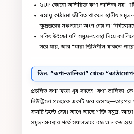
GUP কোনো অতিরিক্ত কণা-তালিকা নয়; এটি স্ব
স্বল্পায়ু কাঠামো জীবিত থাকলে স্থানীয় সমুদ
ক্ষুদ্রস্তরের মঞ্চত্যাগে অংশ নেয় না; দীর্ঘম
লকিং উইন্ডো যদি সমুদ্র-অবস্থা দিয়ে ক্যালি
সরে যায়, আর “যারা স্থিতিশীল থাকতে পারে”
তিন. “কণা-তালিকা” থেকে “কাঠামোগত বং
প্রচলিত কণা-স্বজ্ঞা খুব সহজে “কণা-তালিকা”কে ব
নিউট্রিনো প্রত্যেকে একটি ঘরে বসেছে—তারপর পা
ক্রমটি উল্টে দেয়। আগে আছে শক্তি সমুদ্র, আগে
সমুদ্র-অবস্থার শর্তে সফলভাবে বন্ধ ও লকড হয়ে