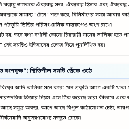
ল্পায়ু জগতকে ঐক্যবদ্ধ সত্তা, ঐক্যবদ্ধ হিসাব এবং ঐক্যবদ্ধ প
্র-অবস্থাকে সামান্য “টেনে” শক্ত করে; বিনির্মাণের সময় আবার কাঠ
েয়াদে পটভূমি-ভিত্তির পরিসংখ্যানিক বাহ্যরূপেও অংশ রাখে।
ব্রেট হয়, তবে কণা-বর্ণালী কোনো চিরস্থায়ী নামের তালিকা হতে প
 সেই সমষ্টিও ইতিহাসের ভেতর দিয়ে পুনর্লিখিত হয়।
শবৃক্ষ”: স্থিতিশীল সমষ্টি ছেঁকে ওঠে
িশ্বের আদি তালিকা মনে করে: যেন প্রকৃতি আগে একটি খাতা প্রস্
রস্পরিক ক্রিয়ার নিয়ম এসে ঠিক করেছে তারা কীভাবে একে অন্
 আছে সমুদ্র-অবস্থা, আগে আছে বিপুল কাঠামোগত চেষ্টা; তারপর ম
 দীর্ঘমেয়াদি অনুসরণযোগ্য মজুতে ঢোকে।