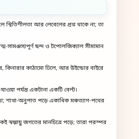
হলে স্থিতিশীলতা আর লেবেলের প্রশ্ন থাকে না; তা
ত্ম-সামঞ্জস্যপূর্ণ ছন্দ ও টপোলজিক্যাল সীমামান
থির, কিনারার কাঠামো ঢিলে, আর উইন্ডোর বাইরে
-যাওয়া পর্যন্ত একটানা একটি বেল্ট।
ত্রা; শাখা-অনুপাত পড়ে একাধিক মঞ্চত্যাগ-পথের
একই স্বল্পায়ু জগতের মানচিত্রে পড়ে; তারা পরস্পর