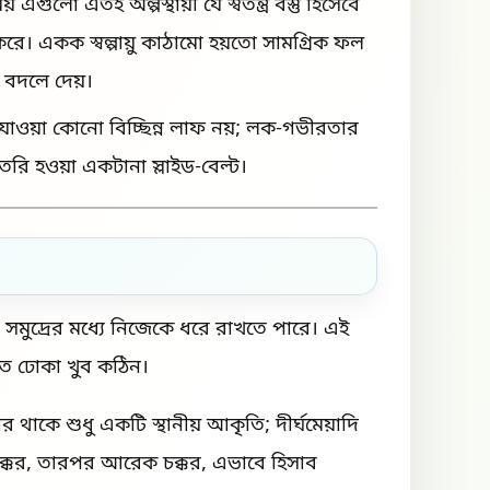
এগুলো এতই অল্পস্থায়ী যে স্বতন্ত্র বস্তু হিসেবে
করে। একক স্বল্পায়ু কাঠামো হয়তো সামগ্রিক ফল
প বদলে দেয়।
ে যাওয়া কোনো বিচ্ছিন্ন লাফ নয়; লক-গভীরতার
তৈরি হওয়া একটানা স্লাইড-বেল্ট।
ি সমুদ্রের মধ্যে নিজেকে ধরে রাখতে পারে। এই
তে ঢোকা খুব কঠিন।
 থাকে শুধু একটি স্থানীয় আকৃতি; দীর্ঘমেয়াদি
ক্কর, তারপর আরেক চক্কর, এভাবে হিসাব