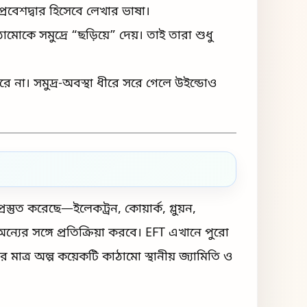
্রবেশদ্বার হিসেবে লেখার ভাষা।
ামোকে সমুদ্রে “ছড়িয়ে” দেয়। তাই তারা শুধু
ারে না। সমুদ্র-অবস্থা ধীরে সরে গেলে উইন্ডোও
তুত করেছে—ইলেকট্রন, কোয়ার্ক, গ্লুয়ন,
যের সঙ্গে প্রতিক্রিয়া করবে। EFT এখানে পুরো
াত্র অল্প কয়েকটি কাঠামো স্থানীয় জ্যামিতি ও