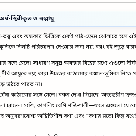
্ধ-স্থিরীকৃত ও স্বল্পায়ু
বাচন-তত্ত্ব এবং অন্ধকার ভিত্তিকে একই পাঠ-ফ্রেমে ঝোলাতে হল
কৃতিকে তিনটি পরিচয়পত্র দেওয়ার জন্য নয়; বরং বই জুড়ে বার
 সঙ্গে মেলে। সাধারণ সমুদ্র-অবস্থার বিঘ্নের মধ্যে এগুলো দীর
ধু দীর্ঘ আয়ুতে নয়; তারা উচ্চতর কাঠামোর কঙ্কাল-ভূমিকা ন
 গড়ে উঠতে পারত না।
ঘেঁষা কাঠামোর সঙ্গে মেলে। বন্ধন দেখা দিয়েছে, অভ্যন্তরীণ ছন্দও
লা চ্যানেল বেশি, কাপলিং বেশি শক্তিশালী—ফলে এগুলো যে কো
বহু অনুসরণযোগ্য অস্থিতিশীল কণা এবং “কণার মতো কিন্তু যথেষ্ট