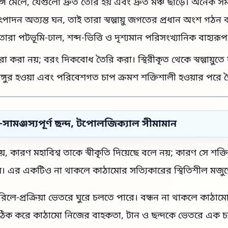
গে মেলে, যেগুলো দ্রুত তৈরি হয় এবং দ্রুত মঞ্চ ছাড়ে। অনেক সময় 
ৎপাদন অত্যন্ত ঘন, তাই তারা স্বল্পায়ু জগতের প্রধান অংশ গঠন 
 তারা পটভূমি-ঢাল, শব্দ-ভিত্তি ও দৃশ্যমান পরিসংখ্যানিক বাহ্যরূ
ো করা নয়; বরং দিকবোধ তৈরি করা। স্থিরীকৃত থেকে স্বল্পায়ুত
মশ ভঙ্গুর হওয়া এবং পরিবেশগত চাপ ক্রমশ শক্তিশালী হওয়ার পরে 
-সামঞ্জস্যপূর্ণ ছন্দ, টপোলজিক্যাল সীমামান
কারণ মহাবিশ্ব তাকে স্বীকৃতি দিয়েছে বলে নয়; কারণ সে শক্ত
়। এর একটিও না থাকলে কাঠামোর সত্যিকারের স্থিতিশীল মজু
রিলে-প্রক্রিয়া ভেতরে ঘুরে চলতে পারে। বন্ধন না থাকলে কাঠামোর
ি ঠিক করে কাঠামো নিজের বাহকতা, টান ও ছন্দকে ভেতরে এক চ