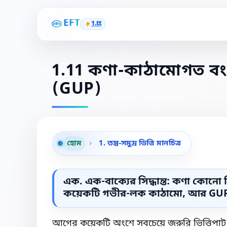
EFT
1.tt
1.11 কণা-কাঠামোগত বংশ
(GUP)
হোম
›
1. তন্তু-সমুদ্র ভিত্তি মানচিত্র
এক. এক-বাক্যের সিদ্ধান্ত: কণা কোনো স
কয়েকটি গভীর-লক কাঠামো, আর GUP হলো 
আগের কয়েকটি অংশে সবচেয়ে জরুরি ভিত্তিপাট দাঁড়ি