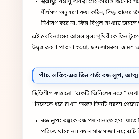
স্বল্পায়ু:
স্বল্পায়ু অবস্থা সেই কাঠামোগুলোর সঙ্
দীর্ঘক্ষণ অনুসরণ করা কঠিন; কিন্তু তাদের উ
নির্ধারণ করে না, কিন্তু বিপুল সংখ্যায় জমলে
এই স্তরবিন্যাসের আসল মূল্য পৃথিবীকে তিন টুকর
উদ্বৃত্ত ক্রমশ পাতলা হওয়া, ছন্দ-সামঞ্জস্য ক্র
পাঁচ. লকিং-এর তিন শর্ত: বন্ধ লুপ, আত্ম
স্থিতিশীল কাঠামো “একটি জিনিসের মতো” দেখায়, 
“নিজেকে ধরে রাখা” অন্তত তিনটি দরজা পেরোয
বন্ধ লুপ:
তন্তুকে বন্ধ পথ বানাতে হবে, যাতে 
পরিচয় থাকে না। বন্ধন সাজসজ্জা নয়; এট