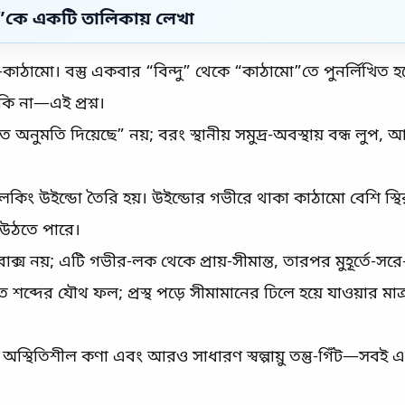
ারা”কে একটি তালিকায় লেখা
কিং-কাঠামো। বস্তু একবার “বিন্দু” থেকে “কাঠামো”তে পুনর্লিখিত 
ি না—এই প্রশ্ন।
নুমতি দিয়েছে” নয়; বরং স্থানীয় সমুদ্র-অবস্থায় বন্ধ লুপ, আ
লকিং উইন্ডো তৈরি হয়। উইন্ডোর গভীরে থাকা কাঠামো বেশি স্
 উঠতে পারে।
ক্স নয়; এটি গভীর-লক থেকে প্রায়-সীমান্ত, তারপর মুহূর্তে-সরে
 শব্দের যৌথ ফল; প্রস্থ পড়ে সীমামানের ঢিলে হয়ে যাওয়ার মা
চলিত অস্থিতিশীল কণা এবং আরও সাধারণ স্বল্পায়ু তন্তু-গিঁট—সবই 