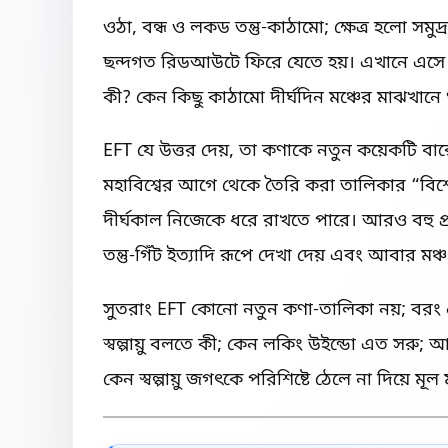
ওঠা, বন্ধ ও লকড তন্তু-কাঠামো; ক্ষেত্র হলো সমু
ছন্দগত রিডআউটে ফিরে যেতে হয়। এখানে এসে
কী? কেন কিছু কাঠামো দীর্ঘদিন মঞ্চের মাঝখান
EFT যে উত্তর দেয়, তা কণাকে নতুন কয়েকটি বা
মহাবিশ্বের আগে থেকে তৈরি করা তালিকার “বিশ
দীর্ঘকাল নিজেকে ধরে রাখতে পারে। আরও বহু প্রার্থী
তন্তু-গিঁট ইত্যাদি রূপে দেখা দেয় এবং আবার মঞ্চ
সুতরাং EFT কোনো নতুন কণা-তালিকা নয়; বরং 
স্বল্পায়ু বলতে কী; কেন লকিং উইন্ডো এত সরু; 
কেন স্বল্পায়ু জগৎকে পরিশিষ্টে ঠেলে না দিয়ে মূল