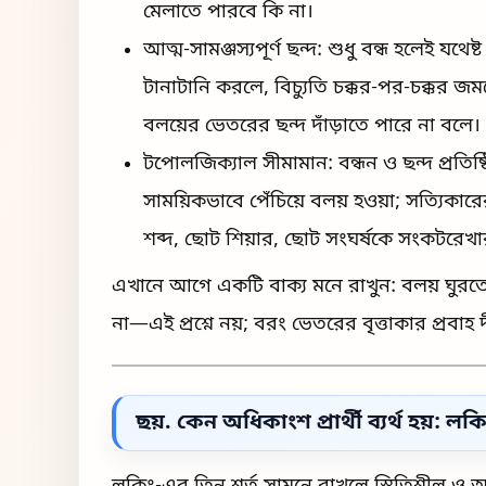
মেলাতে পারবে কি না।
আত্ম-সামঞ্জস্যপূর্ণ ছন্দ: শুধু বন্ধ হলেই যথ
টানাটানি করলে, বিচ্যুতি চক্কর-পর-চক্কর জম
বলয়ের ভেতরের ছন্দ দাঁড়াতে পারে না বলে।
টপোলজিক্যাল সীমামান: বন্ধন ও ছন্দ প্রতিষ
সাময়িকভাবে পেঁচিয়ে বলয় হওয়া; সত্যিক
শব্দ, ছোট শিয়ার, ছোট সংঘর্ষকে সংকটরেখা
এখানে আগে একটি বাক্য মনে রাখুন: বলয় ঘুরতেই 
না—এই প্রশ্নে নয়; বরং ভেতরের বৃত্তাকার প্রবাহ
ছয়. কেন অধিকাংশ প্রার্থী ব্যর্থ হয়: লক