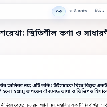
তত্ত্ব
ডাউনলোড
ভিডিও
রেখা: স্থিতিশীল কণা ও সাধারণ
্থির তালিকা নয়; এটি লকিং উইন্ডোকে ঘিরে বিস্তৃত এক
স্বল্পায়ু জগতের ঐক্যবদ্ধ ভাষা ও ভিত্তিগত হিসাবের
য়ে গেছে: শূন্যস্থান খালি নয়, মহাবিশ্ব একটি নিরবচ্ছিন্ন শক্তি 