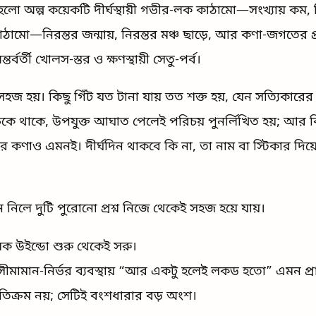
হলো অল্প কয়েকটি দীর্ঘস্থায়ী গভীর-লক কাঠামো—সংখ্যায় কম, ক
়ু কাঠামো—নিরন্তর জন্মায়, নিরন্তর মঞ্চ ছাড়ে, আর কণা-জগতের 
তর্বর্তী খোলস-স্তর ও ক্ষণস্থায়ী সেতু-পর্ব।
ব সহজ হয়। কিছু গিঁট যত টানা যায় তত শক্ত হয়, যেন সত্যিকারে
কে থাকে, উপযুক্ত আঘাত পেলেই পরিচয় পুনর্লিখিত হয়; আর কিছু
্রের কণাও এমনই। দীর্ঘদিন থাকবে কি না, তা নাম বা স্টিকার দ
 নিলে দুটি পুরোনো প্রশ্ন নিজে থেকেই সহজ হয়ে যায়।
 উইন্ডো শুরু থেকেই সরু।
নো সীমামান-নির্ভর ব্যবস্থায় “আর একটু হলেই লকড হতো” এমন প্
্যতিক্রম নয়; সেটিই বংশধারার বড় অংশ।