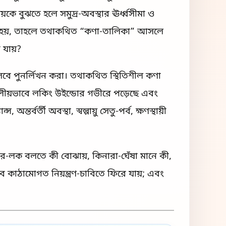
়কে বুঝতে হলে সমুদ্র-অবস্থার ঊর্ধ্বসীমা ও
 হয়, তাহলে তথাকথিত “কণা-তালিকা” আসলে
 যায়?
সেবে পুনর্লিখন করা। তথাকথিত স্থিতিশীল কণা
লীয়ভাবে লকিং উইন্ডোর গভীরে পড়েছে এবং
বর্তী অবস্থা, স্বল্পায়ু সেতু-পর্ব, ক্ষণস্থায়ী
র-লক বলতে কী বোঝায়, কিনারা-ঘেঁষা মানে কী,
 কাঠামোগত নিয়ন্ত্রণ-চাবিতে ফিরে যায়; এবং