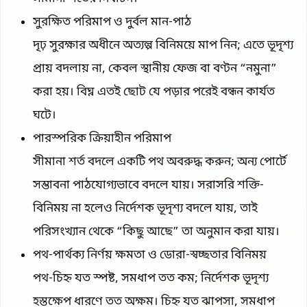
সুরক্ষিত পরিমাপ ও দুর্বল মান-পাঠ
দৃঢ় সুরক্ষার অধীনে অত্যল্প বিনিময়ে মাপ নিন; এতে ভূদৃশ্য
প্রায় বদলায় না, কেবল স্থানীয় ফেজ বা বণ্টন “নমুনা”
করা হয়। বিঘ্ন এতই ছোট যে পড়ার পরেই বন্ধন কার্যত
ঘটে।
পারস্পরিক ক্রিয়াহীন পরিমাপ
সীমানা শর্ত বদলে একটি পথ অবরুদ্ধ করুন; অন্য পোর্টে
সম্ভাবনা পাঠযোগ্যভাবে বদলে যায়। সরাসরি শক্তি-
বিনিময় না হলেও নির্দেশক ভূদৃশ্য বদলে যায়, তাই
পরিসংখ্যান থেকে “কিছু আছে” তা অনুমান করা যায়।
পথ-পার্থক্য নির্ণয় ক্ষমতা ও ডোরা-স্বচ্ছতার বিনিময়
পথ-চিহ্ন যত স্পষ্ট, সমধাপ তত কম; নির্দেশক ভূদৃশ্য
হস্তক্ষেপ ধারণে তত অক্ষম। চিহ্ন যত ঝাপসা, সমধাপ