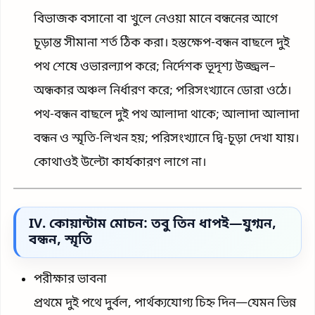
বিভাজক বসানো বা খুলে নেওয়া মানে বন্ধনের আগে
চূড়ান্ত সীমানা শর্ত ঠিক করা। হস্তক্ষেপ-বন্ধন বাছলে দুই
পথ শেষে ওভারল্যাপ করে; নির্দেশক ভূদৃশ্য উজ্জ্বল–
অন্ধকার অঞ্চল নির্ধারণ করে; পরিসংখ্যানে ডোরা ওঠে।
পথ-বন্ধন বাছলে দুই পথ আলাদা থাকে; আলাদা আলাদা
বন্ধন ও স্মৃতি-লিখন হয়; পরিসংখ্যানে দ্বি-চূড়া দেখা যায়।
কোথাওই উল্টো কার্যকারণ লাগে না।
IV. কোয়ান্টাম মোচন: তবু তিন ধাপই—যুগ্মন,
বন্ধন, স্মৃতি
পরীক্ষার ভাবনা
প্রথমে দুই পথে দুর্বল, পার্থক্যযোগ্য চিহ্ন দিন—যেমন ভিন্ন