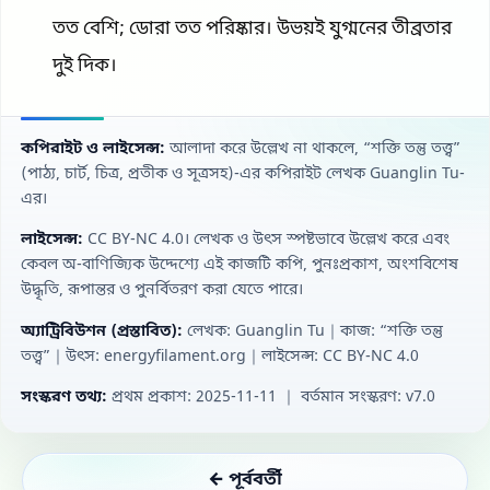
তত বেশি; ডোরা তত পরিষ্কার। উভয়ই যুগ্মনের তীব্রতার
দুই দিক।
কপিরাইট ও লাইসেন্স:
আলাদা করে উল্লেখ না থাকলে, “শক্তি তন্তু তত্ত্ব”
(পাঠ্য, চার্ট, চিত্র, প্রতীক ও সূত্রসহ)-এর কপিরাইট লেখক Guanglin Tu-
এর।
লাইসেন্স:
CC BY‑NC 4.0। লেখক ও উৎস স্পষ্টভাবে উল্লেখ করে এবং
কেবল অ-বাণিজ্যিক উদ্দেশ্যে এই কাজটি কপি, পুনঃপ্রকাশ, অংশবিশেষ
উদ্ধৃতি, রূপান্তর ও পুনর্বিতরণ করা যেতে পারে।
অ্যাট্রিবিউশন (প্রস্তাবিত):
লেখক: Guanglin Tu｜কাজ: “শক্তি তন্তু
তত্ত্ব”｜উৎস: energyfilament.org｜লাইসেন্স: CC BY‑NC 4.0
সংস্করণ তথ্য:
প্রথম প্রকাশ: 2025-11-11 ｜ বর্তমান সংস্করণ: v7.0
← পূর্ববর্তী