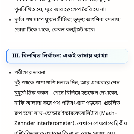
পুনর্লিখিত হয়, দূরে আর হস্তক্ষেপ তৈরি হয় না।
দুর্বল পথ মাপে যুগ্মন সীমিত; ভূদৃশ্য আংশিক বদলায়;
ডোরা টিকে থাকে, কেবল কনট্রাস্ট কমে।
III. বিলম্বিত নির্বাচন: একই ভাষায় ব্যাখ্যা
পরীক্ষার ভাবনা
দুই পথকে পাশাপাশি চলতে দিন, আর একেবারে শেষ
মুহূর্তে ঠিক করুন—শেষে মিলিয়ে হস্তক্ষেপ দেখাবেন,
নাকি আলাদা করে পথ-পরিসংখ্যান পড়বেন। প্রচলিত
রূপ হলো মাখ–জেন্ডার ইন্টারফেরোমিটার (Mach–
Zehnder interferometer), যেখানে শেষপ্রান্তে দ্বিতীয়
রশ্মি-বিভাজক বসাবেন কি না তা বেছে নেওয়া হয়।