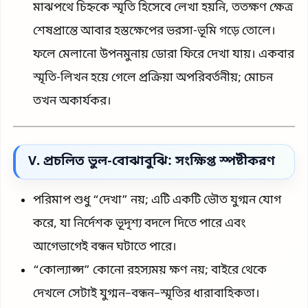
মাঝপথে চিহ্নকে স্মৃতি হিসেবে লেখা হয়নি, ততক্ষণ ক্ষেত্র
শেষপ্রান্তে আবার হস্তক্ষেপের ভরসা-ভূমি গড়ে তোলে।
ফলে মেলানো উপনমুনায় ডোরা ফিরে দেখা যায়। একবার
স্মৃতি-লিখন হয়ে গেলে প্রক্রিয়া অপরিবর্তনীয়; মোচন
তখন অকার্যকর।
V. প্রচলিত ভুল-বোঝাবুঝি: সংক্ষিপ্ত স্পষ্টীকরণ
পরিমাপ শুধু “দেখা” নয়; এটি একটি ভৌত যুগ্মন যোগ
করে, যা নির্দেশক ভূদৃশ্য বদলে দিতে পারে এবং
আগেভাগেই বন্ধন ঘটাতে পারে।
“কোল্যাপ্স” কোনো রহস্যময় ক্ষণ নয়; বাইরে থেকে
দেখলে সেটাই যুগ্মন–বন্ধন–স্মৃতির ধারাবাহিকতা।